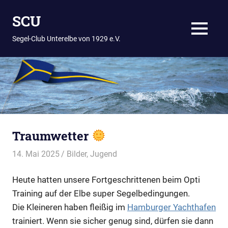
Zum
SCU
Inhalt
springen
MENÜ
Segel-Club Unterelbe von 1929 e.V.
Traumwetter
14. Mai 2025
Thees
Bilder
,
Jugend
Heute hatten unsere Fortgeschrittenen beim Opti
Training auf der Elbe super Segelbedingungen.
Die Kleineren haben fleißig im
Hamburger Yachthafen
trainiert. Wenn sie sicher genug sind, dürfen sie dann