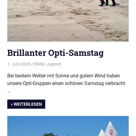
Brillanter Opti-Samstag
1. Juni 2026
Thees
Bilder
,
Jugend
Bei bestem Wetter mit Sonne und gutem Wind haben
unsere Opti-Gruppen einen schönen Samstag verbracht
…
» WEITERLESEN