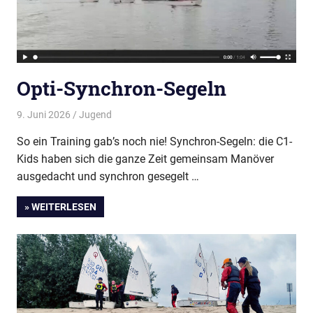
Opti-Synchron-Segeln
9. Juni 2026
Thees
Jugend
So ein Training gab’s noch nie! Synchron-Segeln: die C1-
Kids haben sich die ganze Zeit gemeinsam Manöver
ausgedacht und synchron gesegelt …
» WEITERLESEN