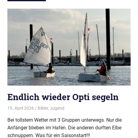
Endlich wieder Opti segeln
15. April 2026
Thees
Bilder
,
Jugend
Bei tollstem Wetter mit 3 Gruppen unterwegs. Nur die
Anfänger blieben im Hafen. Die anderen durften Elbe
schnuppern. Was für ein Saisonstart!!!