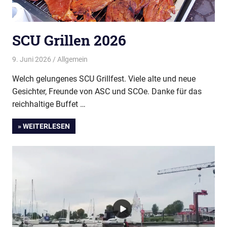
SCU Grillen 2026
9. Juni 2026
Thees
Allgemein
Welch gelungenes SCU Grillfest. Viele alte und neue
Gesichter, Freunde von ASC und SCOe. Danke für das
reichhaltige Buffet …
» WEITERLESEN