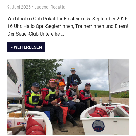
9. Juni 2026
Thees
Jugend
,
Regatta
Yachthafen-Opti-Pokal für Einsteiger: 5. September 2026,
16 Uhr. Hallo Opti-Segler*innen, Trainer*innen und Eltern!
Der Segel-Club Unterelbe …
» WEITERLESEN