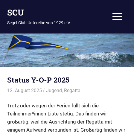
Zum
SCU
Inhalt
springen
MENÜ
Segel-Club Unterelbe von 1929 e.V.
Status Y-O-P 2025
12. August 2025
Thees
Jugend
,
Regatta
Trotz oder wegen der Ferien füllt sich die
Teilnehmer*innen-Liste stetig. Das finden wir
großartig, weil die Ausrichtung der Regatta mit
einigem Aufwand verbunden ist. Großartig finden wir