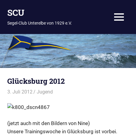
Zum
SCU
Inhalt
springen
MENÜ
Segel-Club Unterelbe von 1929 e.V.
Glücksburg 2012
3. Juli 2012
Thees
Jugend
(jetzt auch mit den Bildern von Nine)
Unsere Trainingswoche in Glücksburg ist vorbei.