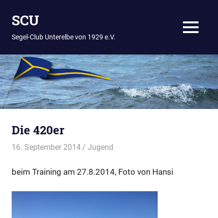
Zum
SCU
Inhalt
springen
MENÜ
Segel-Club Unterelbe von 1929 e.V.
Die 420er
16. September 2014
Thees
Jugend
beim Training am 27.8.2014, Foto von Hansi