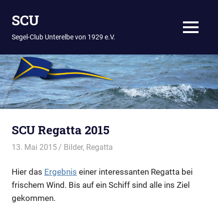
Zum
SCU
Inhalt
springen
MENÜ
Segel-Club Unterelbe von 1929 e.V.
SCU Regatta 2015
13. Mai 2015
Thees
Bilder
,
Regatta
Hier das
Ergebnis
einer interessanten Regatta bei
frischem Wind. Bis auf ein Schiff sind alle ins Ziel
gekommen.