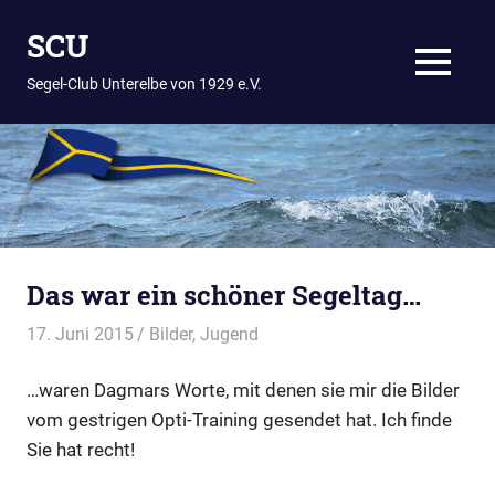
Zum
SCU
Inhalt
springen
MENÜ
Segel-Club Unterelbe von 1929 e.V.
Das war ein schöner Segeltag…
17. Juni 2015
Thees
Bilder
,
Jugend
…waren Dagmars Worte, mit denen sie mir die Bilder
vom gestrigen Opti-Training gesendet hat. Ich finde
Sie hat recht!