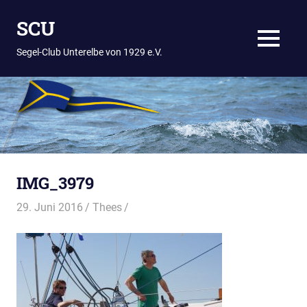
Zum
SCU
Inhalt
springen
MENÜ
Segel-Club Unterelbe von 1929 e.V.
IMG_3979
29. Juni 2016
Thees