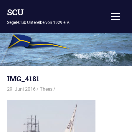
Zum
SCU
Inhalt
springen
MENÜ
Segel-Club Unterelbe von 1929 e.V.
IMG_4181
29. Juni 2016
Thees