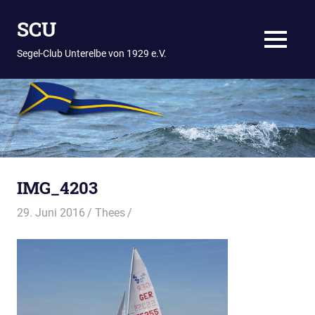
Zum
SCU
Inhalt
springen
MENÜ
Segel-Club Unterelbe von 1929 e.V.
IMG_4203
29. Juni 2016
Thees