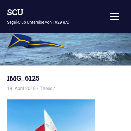
Zum
SCU
Inhalt
springen
MENÜ
Segel-Club Unterelbe von 1929 e.V.
IMG_6125
19. April 2018
Thees