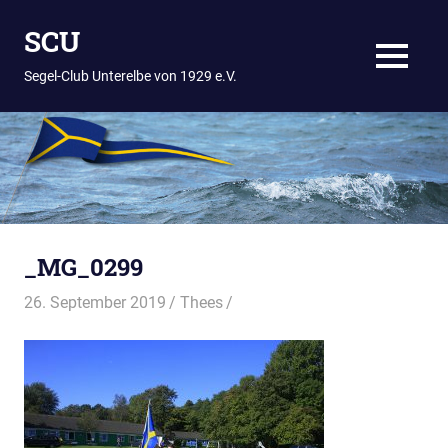
Zum
SCU
Inhalt
springen
MENÜ
Segel-Club Unterelbe von 1929 e.V.
_MG_0299
26. September 2019
Thees