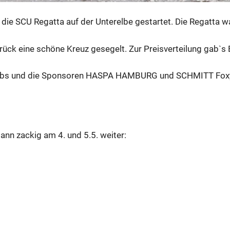
ie SCU Regatta auf der Unterelbe gestartet. Die Regatta 
ück eine schöne Kreuz gesegelt. Zur Preisverteilung gab`s Bi
 Clubs und die Sponsoren HASPA HAMBURG und SCHMITT Fox
nn zackig am 4. und 5.5. weiter: