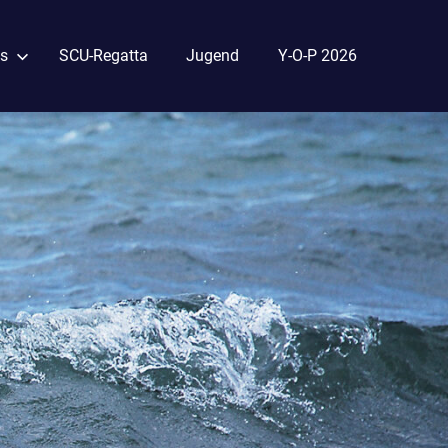
s
SCU-Regatta
Jugend
Y-O-P 2026