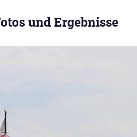
Fotos und Ergebnisse