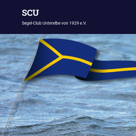
Zum
SCU
Inhalt
springen
Segel-Club Unterelbe von 1929 e.V.