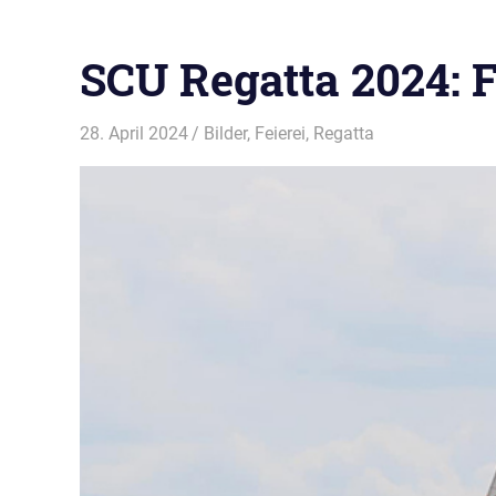
SCU Regatta 2024: 
28. April 2024
Thees
Bilder
,
Feierei
,
Regatta