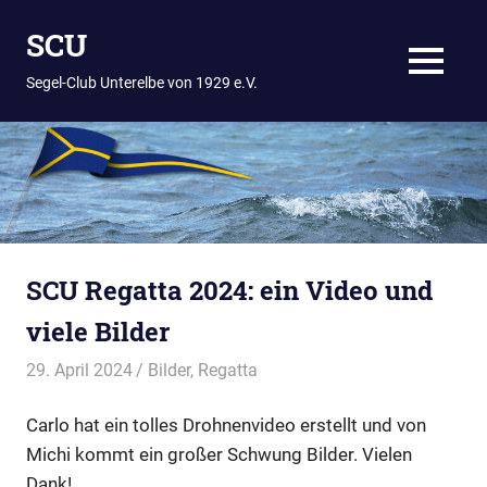
Zum
SCU
Inhalt
springen
MENÜ
Segel-Club Unterelbe von 1929 e.V.
SCU Regatta 2024: ein Video und
viele Bilder
29. April 2024
Thees
Bilder
,
Regatta
Carlo hat ein tolles Drohnenvideo erstellt und von
Michi kommt ein großer Schwung Bilder. Vielen
Dank!