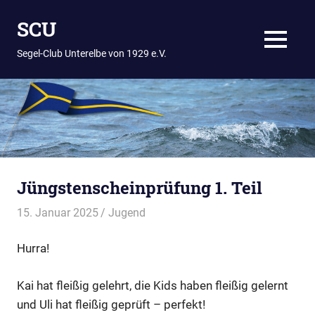
Zum
SCU
Inhalt
springen
MENÜ
Segel-Club Unterelbe von 1929 e.V.
Jüngstenscheinprüfung 1. Teil
15. Januar 2025
Thees
Jugend
Hurra!
Kai hat fleißig gelehrt, die Kids haben fleißig gelernt
und Uli hat fleißig geprüft – perfekt!