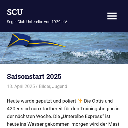
Zum
SCU
Inhalt
springen
MENÜ
Segel-Club Unterelbe von 1929 e.V.
Saisonstart 2025
13. April 2025
Thees
Bilder
,
Jugend
Heute wurde geputzt und poliert
Die Optis und
420er sind nun startbereit für den Trainingsbeginn in
der nächsten Woche. Die „Unterelbe Express“ ist
heute ins Wasser gekommen, morgen wird der Mast