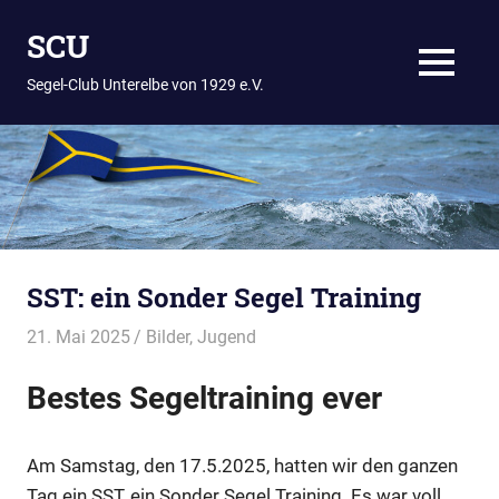
Zum
SCU
Inhalt
springen
MENÜ
Segel-Club Unterelbe von 1929 e.V.
SST: ein Sonder Segel Training
21. Mai 2025
Thees
Bilder
,
Jugend
Bestes Segeltraining ever
Am Samstag, den 17.5.2025, hatten wir den ganzen
Tag ein SST, ein Sonder Segel Training. Es war voll