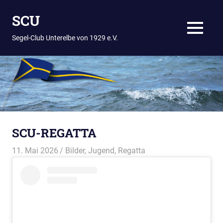
Zum
SCU
Inhalt
springen
MENÜ
Segel-Club Unterelbe von 1929 e.V.
SCU-REGATTA
11. Mai 2026
Thees
Bilder
,
Jugend
,
Regatta