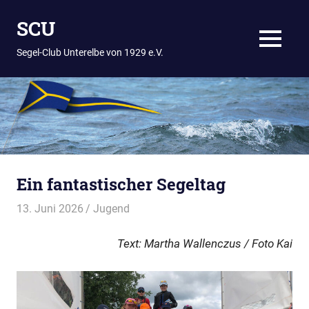
Zum
SCU
Inhalt
springen
MENÜ
Segel-Club Unterelbe von 1929 e.V.
Ein fantastischer Segeltag
13. Juni 2026
Thees
Jugend
Text: Martha Wallenczus / Foto Kai