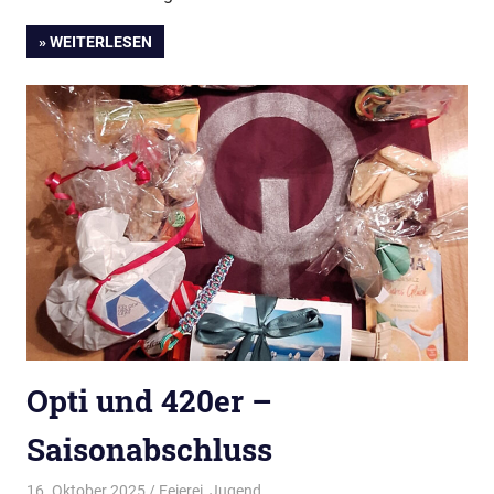
» WEITERLESEN
Opti und 420er –
Saisonabschluss
16. Oktober 2025
Thees
Feierei
,
Jugend