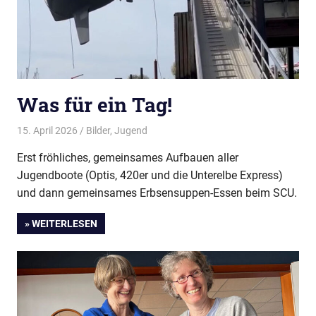
Was für ein Tag!
15. April 2026
Thees
Bilder
,
Jugend
Erst fröhliches, gemeinsames Aufbauen aller
Jugendboote (Optis, 420er und die Unterelbe Express)
und dann gemeinsames Erbsensuppen-Essen beim SCU.
» WEITERLESEN