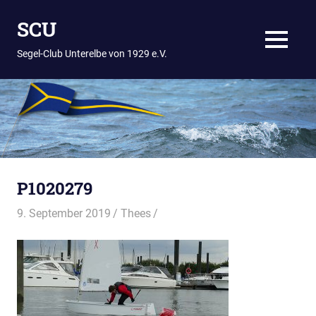
Zum
SCU
Inhalt
springen
MENÜ
Segel-Club Unterelbe von 1929 e.V.
P1020279
9. September 2019
Thees